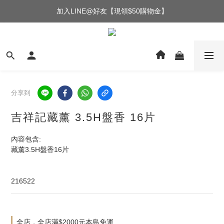
加入LINE@好友【現領$50購物金】
分享到
吉祥記藏薰 3.5H盤香 16片
內容包含:
藏薰3.5H盤香16片
216522
全店，全店滿$2000元本島免運