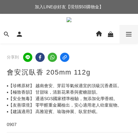
加入LINE@好友【現領$50購物金】
分享到
會安沉臥香 205mm 112g
▪️【珍稀原材】 越南會安、芽莊等氣候適宜的頂級沉香產區。
▪️【極致香韻】 甘甜味，清新花果香與蜜糖甜韻。
▪️【安全無毒】 通過SGS國家標準檢驗，無添加化學香精。
▪️【友善環境】 零甲醛重金屬檢出，安心適用老人幼童寵物。
▪️【建議適用】 高雅迎賓、瑜珈伸展、臥室舒眠。
0907