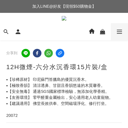
加入LINE@好友【現領$50購物金】
分享到
12H微煙-六分水沉香環15片裝/盒
▪️【珍稀原材】 印尼蘇門答臘島的優質沉香木。
▪️【極致香韻】 清涼透鼻、甘甜且香韻悠遠的木質馨香。
▪️【安全無毒】 通過SGS國家標準檢驗，無添加化學香精。
▪️【友善環境】 零甲醛重金屬檢出，安心適用老人幼童寵物。
▪️【建議適用】 佛堂長效供奉、空間磁場淨化、修行打坐。
20072