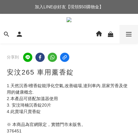
加入LINE@好友【現領$50購物金】
分享到
安汶265 車用薰香錠
1.天然沉香/檀香錠能淨化空氣,改善磁場,達到車內.居家芳香及使
用的健康概念.
2.本產品可搭配加溫器使用
3. 安汶琦楠沉香錠20片
4.此賣場只賣香錠
※ 本商品為官網限定，實體門市未販售。
376451