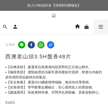
加入LINE@好友【現領$50購物金】
分享到
西澳老山頭3.5H盤香48片
▪️【珍稀原材】 嚴選來自西澳洲內陸原野的正宗老山檀木。
▪️【極致香韻】 濃郁絲滑的頂級乳香與蜜絲甘甜調，散發出內斂的
炭焙感與原始森林自然氣息。
▪️【安全無毒】 通過SGS國家標準檢驗，無添加化學香精。
▪️【友善環境】 零甲醛重金屬檢出，安心適用老人幼童寵物。
▪️【建議適用】 長效禮神供佛、空間淨化與除穢、居家放鬆靜心。
21421