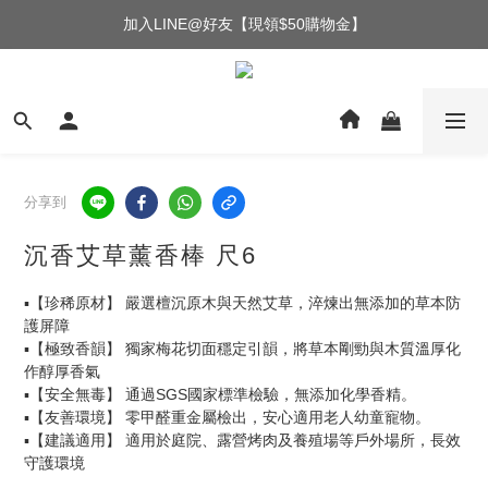
加入LINE@好友【現領$50購物金】
分享到
沉香艾草薰香棒 尺6
▪️【珍稀原材】 嚴選檀沉原木與天然艾草，淬煉出無添加的草本防
護屏障
▪️【極致香韻】 獨家梅花切面穩定引韻，將草本剛勁與木質溫厚化
作醇厚香氣
▪️【安全無毒】 通過SGS國家標準檢驗，無添加化學香精。
▪️【友善環境】 零甲醛重金屬檢出，安心適用老人幼童寵物。
▪️【建議適用】 適用於庭院、露營烤肉及養殖場等戶外場所，長效
守護環境