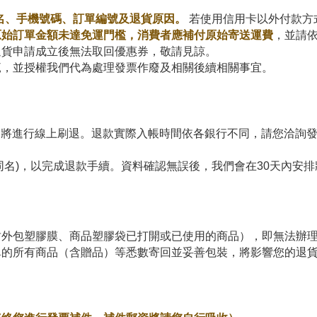
名、手機號碼、訂單編號及退貨原因
。
若使用
信用卡以外付款方
原始訂單金額未達免運門檻，消費者應補付原始寄送運費
，並請
退貨申請成立後
無
法取回優惠券，敬請見諒。
範
，並
授權
我們代為處理發票作廢及相關後續
相關
事宜
。
將進行線上刷退。退款實際入帳時間依各銀行不同，請您洽詢發
名)，以完成退款手續。資料確認無誤後，我們會在30天內安排
封外包塑膠膜、商品塑膠袋已打開或已使用的商品），即無法辦
單的所有商品（含贈品）等悉數寄回並妥善包裝，將影響您的退