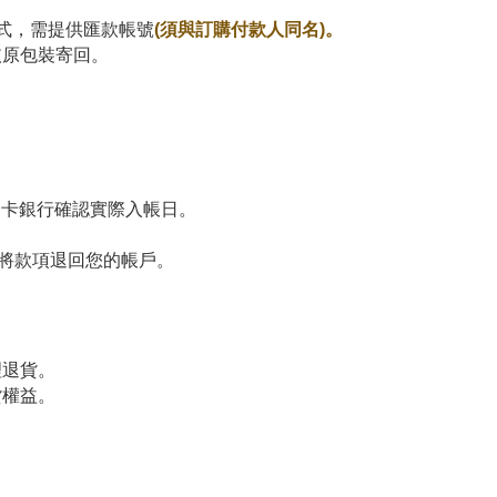
式，需提供
匯款帳號
(須與訂購付款人同名)
。
依原包裝寄回。
卡銀行確認實際入帳日。
將款項退回您的帳戶。
理退貨。
貨權益。