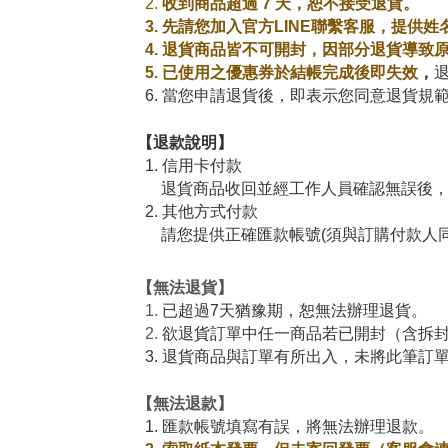
2.
收到商品超過 7 天，恕不接受退貨。
3.
先請您加入官方LINE聯繫客服
，提供姓
4.
退貨商品皆不可開封，
因部分退貨導致
5.
已使用之
優惠券
於結帳完成後即失效
，
6.
當您
申請
退貨後
，即
表示您
同意退貨
規
【退款說明】
1. 信用卡付款
退貨商品收回並經工作人員確認無誤後，
2. 其他方式付款
請您提供正確匯款帳號(須與訂購付款人同
【無法退貨】
1.
已超過7天猶豫期，恕無法辦理退貨。
2.
欲退貨訂單中任一商品若已開封（含拆
3.
退貨商品與訂單有所出入，未將此筆訂
【無法退款】
1. 匯款帳號填寫有誤，將無法辦理退款。