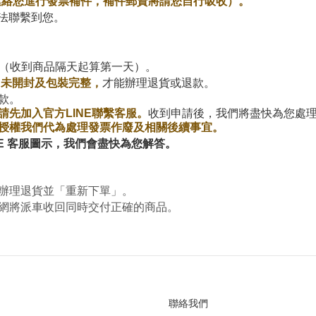
連絡您進行發票補件，補件郵資將請您自行吸收）。
無法聯繫到您。
期（收到商品隔天起算第一天）。
、未開封
及
包裝完整
，
才能辦理退貨或退款。
款。
請先加入官方LINE聯繫客服
。
收到申請後，我們將盡快為您處
授權我們代為處理發票作廢及相關後續事宜。
NE 客服圖示，我們會盡快為您解答。
辦理退貨並「重新下單」。
網將派車收回同時交付正確的商品。
聯絡我們