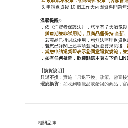
2. 索取紙本發票，但未寄回發票（客服會
3.
申請退貨後 10 個工作天內因資料問題
溫馨提醒
✨
．依《消費者保護法》，您享有 7 天猶豫
猶豫期並非試
用
期
，
且
商品需保持 全新
若商品已拆封或使用，恕無法辦理退貨退
．
若您已詳閱
上述事項並同意退貨
規範
後，
．
當您申請退貨
即表示您同意退貨規範，並
．
如有任何疑問，歡迎點選本頁右下角 LI
【換貨說明】
只退不換
：實施「只退不換」政策。需直接
瑕疵換貨
：如收到瑕疵品或錯誤的商品，官
相關品牌