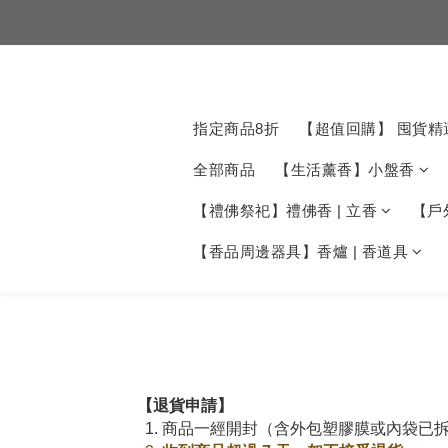
指定商品8折
【超值回購】 囤貨精
全部商品
【生活薰香】小盤香
【禮佛祭祀】禮佛香 | 立香
【戶
【香品周邊器具】香爐 | 香道具
【退貨申請】
1.
商品一經開封（含外包塑膠膜或內袋已