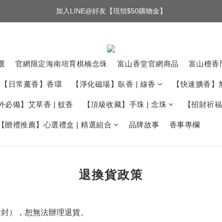
加入LINE@好友【現領$50購物金】
選
官網限定海南培育棋楠念珠
富山香堂官網商品
富山檀香
【日常薰香】香環
【淨化磁場】臥香 | 線香
【快速擴香】
外必備】艾草香 | 蚊香
【頂級收藏】手珠 | 念珠
【招財祈福】
【贈禮推薦】心選禮盒 | 精選組合
品牌故事
香事專欄
退換貨政策
拆封），恕無法辦理退貨。