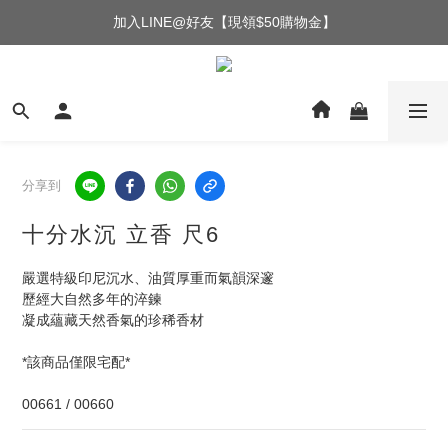
加入LINE@好友【現領$50購物金】
分享到
十分水沉 立香 尺6
嚴選特級印尼沉水、油質厚重而氣韻深邃
歷經大自然多年的淬鍊
凝成蘊藏天然香氣的珍稀香材
*該商品僅限宅配*
00661 / 00660