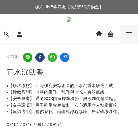
加入LINE@好友【現領$50購物金】
分享到
正水沉臥香
▪️【珍稀原材】 印尼伊利安等產區的下水沉香木研磨而成。
▪️【極致香韻】 淡淡的果香、乳香與清涼甘爽的底韻。
▪️【安全無毒】 通過SGS國家標準檢驗，無添加化學香精。
▪️【友善環境】 零甲醛重金屬檢出，安心適用老人幼童寵物。
▪️【建議適用】 禮佛祭祀、瑜珈與靜心修煉、居家磁場淨化。
09151 / 0916 / 0917 / 09171