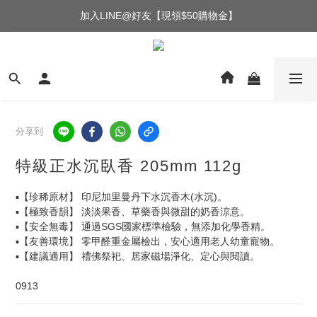
加入LINE@好友【現領$50購物金】
分享到
特級正水沉臥香 205mm 112g
▪️【珍稀原材】 印尼加里曼丹下水沉香木(水沉)。
▪️【極致香韻】 淡淡果香、草藥香與微甜的奶香涼意。
▪️【安全無毒】 通過SGS國家標準檢驗，無添加化學香精。
▪️【友善環境】 零甲醛重金屬檢出，安心適用老人幼童寵物。
▪️【建議適用】 禮佛祭祀、居家磁場淨化、定心與閱讀。
0913