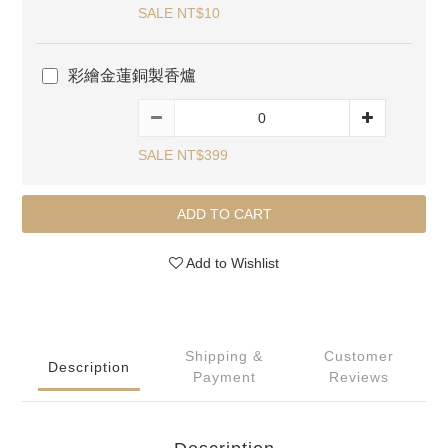
SALE NT$10
彩繪金蓮銅製香爐
SALE NT$399
ADD TO CART
Add to Wishlist
Shipping &
Customer
Description
Payment
Reviews