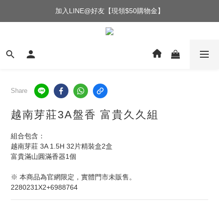
加入LINE@好友【現領$50購物金】
Share
越南芽莊3A盤香 富貴久久組
組合包含：
越南芽莊 3A 1.5H 32片精裝盒2盒
富貴滿山圓滿香器1個
※ 本商品為官網限定，實體門市未販售。
2280231X2+6988764