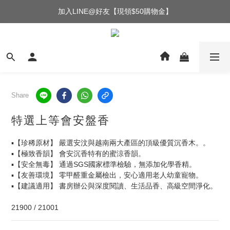
加入LINE@好友【現領$50購物金】
Share
特選上等會安盤香
▪️【珍稀原材】 嚴選安汶與越南兩大產區的頂級優質沉香木。。
▪️【極致香韻】 會安沉香特有的蜜涼香韻。
▪️【安全無毒】 通過SGS國家標準檢驗，無添加化學香精。
▪️【友善環境】 零甲醛重金屬檢出，安心適用老人幼童寵物。
▪️【建議適用】 書房辦公與深度閱讀、生活品香、高級空間淨化。
21900 / 21001