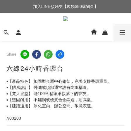
加入LINE@好友【現領$50購物金】
Share
六線24小時香環台
▪️【產品特色】 加固型金屬中心錐架，完美支撐香環重量。
▪️【防風設計】 外圍或頂部通常設有防風構造。
▪️【寬大底盤】 能100% 精準承接落下的香灰。
▪️【堅固耐用】 不鏽鋼或優質合金鍛造，耐高溫。
▪️【建議適用】 淨化室內、辦公空間、敬意表達。
N00203