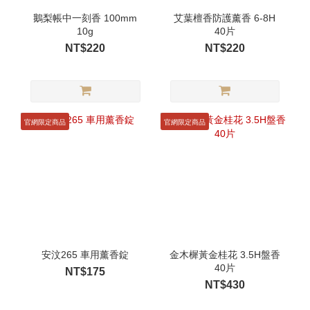
鵝梨帳中一刻香 100mm
艾葉檀香防護薰香 6-8H
10g
40片
NT$220
NT$220
官網限定商品
官網限定商品
安汶265 車用薰香錠
金木樨黃金桂花 3.5H盤香
40片
NT$175
NT$430