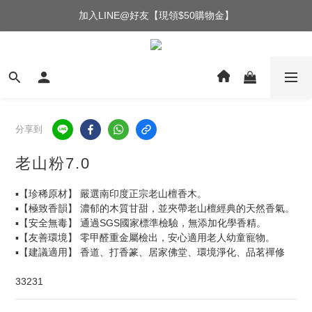
加入LINE@好友【現領$50購物金】
分享到
老山粉7.0
▪【珍稀原材】 嚴選南印度正宗老山檀香木。
▪【極致香韻】 濃郁的木質甘甜，並夾帶老山檀經典的天然香氣。
▪【安全無毒】 通過SGS國家標準檢驗，無添加化學香精。
▪【友善環境】 零甲醛重金屬檢出，安心適用老人幼童寵物。
▪【建議適用】 香道、打香篆、居家佛堂、環境淨化、品茗禪修
33231